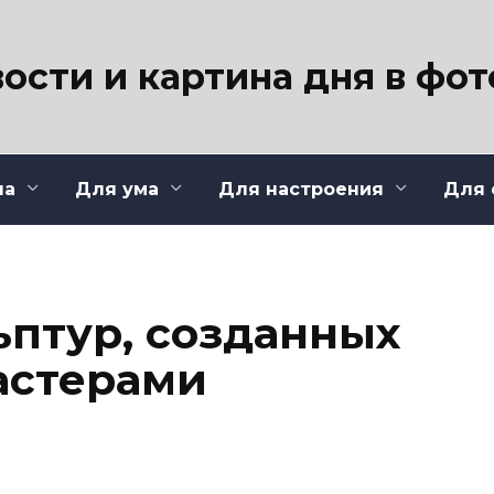
ости и картина дня в фо
ла
Для ума
Для настроения
Для 
ьптур, созданных
астерами