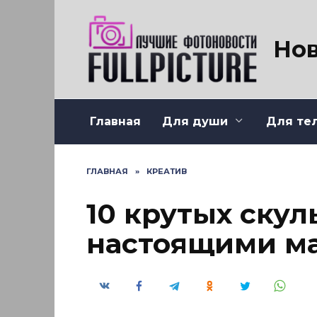
Перейти
к
содержанию
Нов
Главная
Для души
Для те
ГЛАВНАЯ
»
КРЕАТИВ
10 крутых скул
настоящими м