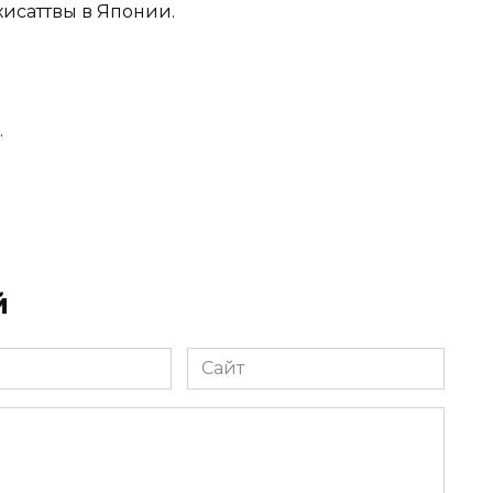
хисаттвы в Японии.
.
й
Сайт