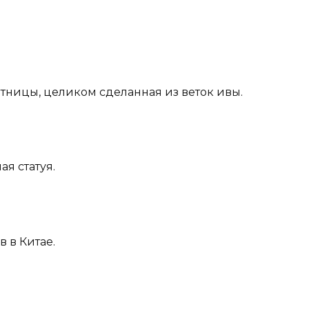
отницы, целиком сделанная из веток ивы.
ая статуя.
в в Китае.