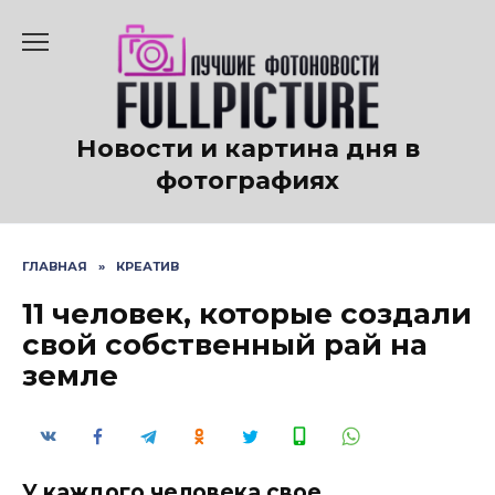
Перейти
к
содержанию
Новости и картина дня в
фотографиях
ГЛАВНАЯ
»
КРЕАТИВ
11 человек, которые создали
свой собственный рай на
земле
У каждого человека свое