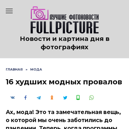
Перейти
к
содержанию
Новости и картина дня в
фотографиях
ГЛАВНАЯ
»
МОДА
16 худших модных провалов
Ах, мода! Это та замечательная вещь,
о которой мы очень заботились до
пандемии. Теперь, когда программы