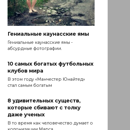
Гениальные каунасские ямы
Гениальные каунасские ямы -
абсурдные фотографии.
10 самых богатых футбольных
клубов мира
В этом году «Манчестер Юнайтед»
стал самым богатым
8 удивительных существ,
которые сбивают с толку
даже ученых
В то время как человечество думает о
колонизации Марса