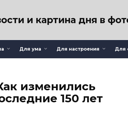
ости и картина дня в фо
ла
Для ума
Для настроения
Для 
 Как изменились
оследние 150 лет