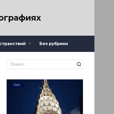
тографиях
странствий
Без рубрики
Search
for:
США