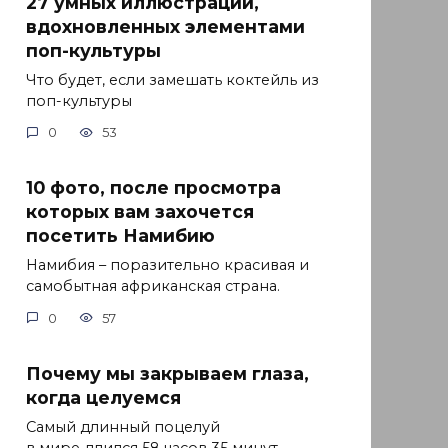
27 умных иллюстраций,
вдохновленных элементами
поп-культуры
Что будет, если замешать коктейль из
поп-культуры
0
53
10 фото, после просмотра
которых вам захочется
посетить Намибию
Намибия – поразительно красивая и
самобытная африканская страна.
0
57
Почему мы закрываем глаза,
когда целуемся
Самый длинный поцелуй
в мире длился 58 часов 35 минут