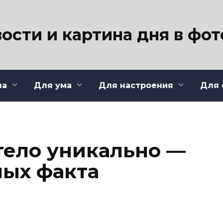
ости и картина дня в фо
ла
Для ума
Для настроения
Для 
тело уникально —
ных факта