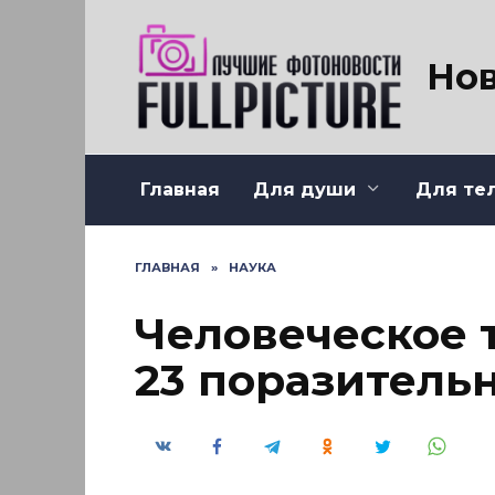
Перейти
к
содержанию
Нов
Главная
Для души
Для те
ГЛАВНАЯ
»
НАУКА
Человеческое 
23 поразитель