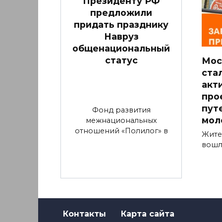
Президенту РФ
предложили
придать празднику
Навруз
общенациональный
статус
Мос
ста
акт
про
пут
Фонд развития
мол
межнациональных
отношений «Полилог» в
Жите
вошл
Контакты
Карта сайта