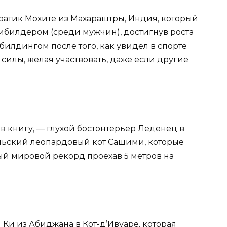
 Пратик Мохите из Махараштры, Индия, который
билдером (среди мужчин), достигнув роста
билдингом после того, как увидел в спорте
илы, желая участвовать, даже если другие
в книгу, — глухой бостонтерьер Леденец в
альский леопардовый кот Сашими, которые
ый мировой рекорд проехав 5 метров на
Ки из Абиджана в Кот-д’Ивуаре, которая