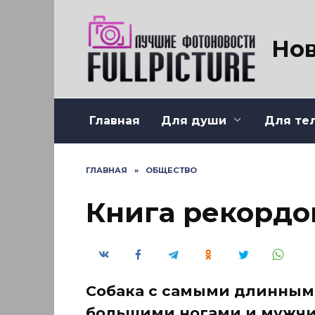
Перейти
к
содержанию
Нов
Главная
Для души
Для те
ГЛАВНАЯ
»
ОБЩЕСТВО
Книга рекордо
Собака с самыми длинным
большими ногами и мужчи