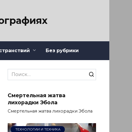
тографиях
странствий
Без рубрики
Search
for:
Смертельная жатва
лихорадки Эбола
Смертельная жатва лихорадки Эбола
ТЕХНОЛОГИИ И ТЕХНИКА