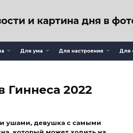
ости и картина дня в фо
ла
Для ума
Для настроения
Для 
в Гиннеса 2022
и ушами, девушка с самыми
на, который может ходить на