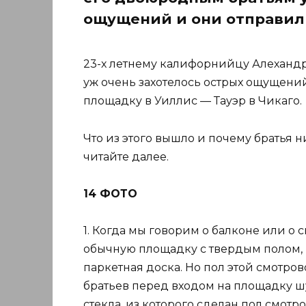
ощущений и они отправил
23-х летнему калифорнийцу Алеханд
уж очень захотелось острых ощущени
площадку в Уиллис — Тауэр в Чикаго.
Что из этого вышло и почему братья н
читайте далее.
14 ФОТО
1. Когда мы говорим о балконе или о 
обычную площадку с твердым полом, 
паркетная доска. Но пол этой смотро
братьев перед входом на площадку ш
стекла, из которого сделан пол смотр