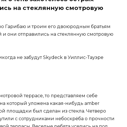
ись на стеклянную смотровую
ро Гарибаю и троим его двоюродным братьям
й и они отправились на стеклянную смотровую
икогда не забудут Skydeck в Уиллис-Тауэре
смотровой террасе, то представляем себе
на который уложена какая-нибудь amber
вой площадки был сделан из стекла. Четверо
утили с сотрудниками небоскрёба о прочности
овой террасы. Веселые ребята уселись на пол,