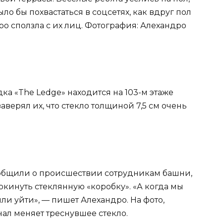
ло бы похвастаться в соцсетях, как вдруг пол
ро сползла с их лиц. Фотография: Алехандро
дка «The Ledge» находится на 103-м этаже
аверял их, что стекло толщиной 7,5 см очень
сообщили о происшествии сотрудникам башни,
кинуть стеклянную «коробку». «А когда мы
ли уйти», — пишет Алехандро. На фото,
ал меняет треснувшее стекло.