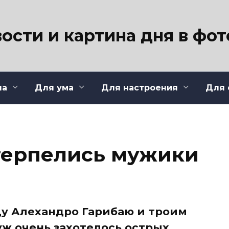
ости и картина дня в фо
ла
Для ума
Для настроения
Для 
атерпелись мужики
у Алехандро Гарибаю и троим
ж очень захотелось острых