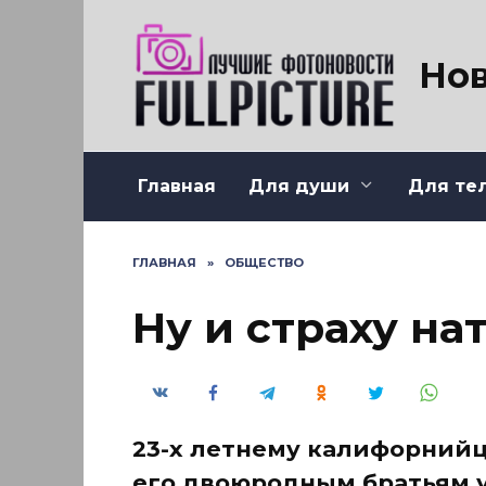
Перейти
к
содержанию
Нов
Главная
Для души
Для те
ГЛАВНАЯ
»
ОБЩЕСТВО
Ну и страху н
23-х летнему калифорнийц
его двоюродным братьям у