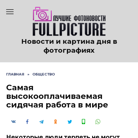
Перейти
к
содержанию
Новости и картина дня в
фотографиях
ГЛАВНАЯ
»
ОБЩЕСТВО
Самая
высокооплачиваемая
сидячая работа в мире
Некоторые люди терпеть не могут