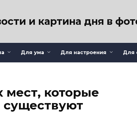
ости и картина дня в фо
ла
Для ума
Для настроения
Для 
 мест, которые
 существуют