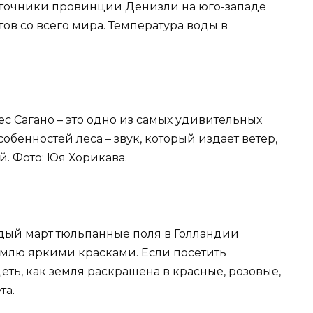
источники провинции Денизли на юго-западе
ов со всего мира. Температура воды в
ес Сагано – это одно из самых удивительных
обенностей леса – звук, который издает ветер,
й. Фото: Юя Хорикава.
ждый март тюльпанные поля в Голландии
емлю яркими красками. Если посетить
еть, как земля раскрашена в красные, розовые,
та.