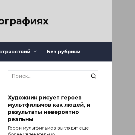
тографиях
странствий
Без рубрики
Search
for:
Художник рисует героев
мультфильмов как людей, и
результаты невероятно
реальны
Герои мультфильмов выглядят еще
более увлекательно