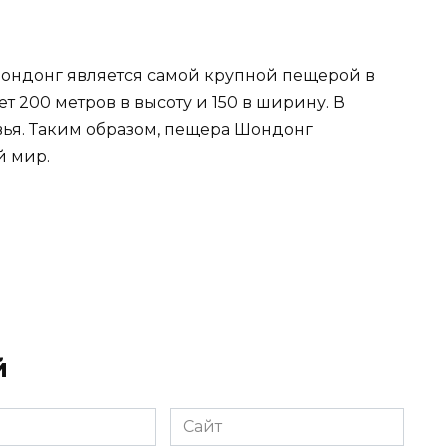
Шондонг является самой крупной пещерой в
ет 200 метров в высоту и 150 в ширину. В
евья. Таким образом, пещера Шондонг
й мир.
й
Сайт