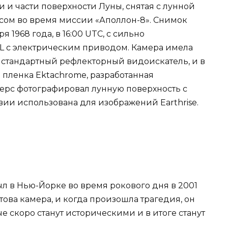
 и части поверхности Луны, снятая с лунной
сом во время миссии «Аполлон-8». Снимок
 1968 года, в 16:00 UTC, с сильно
L с электрическим приводом. Камера имела
е стандартный рефлекторный видоискатель, и в
 пленка Ektachrome, разработанная
дерс фотографировал лунную поверхность с
вии использована для изображений Earthrise.
л в Нью-Йорке во время рокового дня в 2001
готова камера, и когда произошла трагедия, он
е скоро станут историческими и в итоге станут