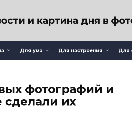
ости и картина дня в фо
ла
Для ума
Для настроения
Для 
овых фотографий и
е сделали их