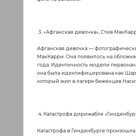
3. «Афганская девочка», Стив МакКарри
Афганская девочка — фотографически
МакКарри. Она появилось на обложке 
года. Идентичность модели первонача
она была идентифицирована как Шарб
который жил в лагере беженцев Насир
4. Катастрофа дирижабля «Гинденбург»
Катастрофа в Гинденбурге произошла 6