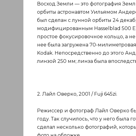
Восход Земли — это фотография Земли
орбиты астронавтом Уильямом Андер
был сделан с лунной орбиты 24 декабря
модифицированным Hasselblad 500 E
простое фокусировочное кольцо, а н
нее была загружена 70-милиметровая
Kodak. Непосредственно до этого Ан
линзой 250 мм; линза была впоследст
2. Лайл Оверко, 2001 / Fuji 645zi.
Режиссер и фотограф Лайл Оверко бы
году. Так случилось, что у него была 
сделал несколько фотографий, которы
фото на обложке.