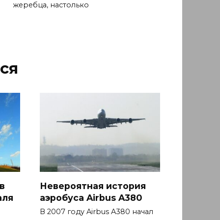
жеребца, настолько
ся
в
Невероятная история
аля
аэробуса Airbus A380
В 2007 году Airbus A380 начал