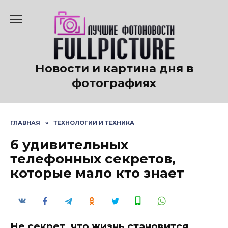
Перейти
к
содержанию
Новости и картина дня в
фотографиях
ГЛАВНАЯ
»
ТЕХНОЛОГИИ И ТЕХНИКА
6 удивительных
телефонных секретов,
которые мало кто знает
Не секрет, что жизнь становится