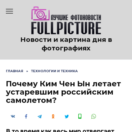
Перейти
к
содержанию
Новости и картина дня в
фотографиях
ГЛАВНАЯ
»
ТЕХНОЛОГИИ И ТЕХНИКА
Почему Ким Чен Ын летает
устаревшим российским
самолетом?
В то время как весь мир отвергает