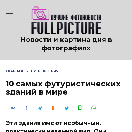
Перейти
к
содержанию
Новости и картина дня в
фотографиях
ГЛАВНАЯ
»
ПУТЕШЕСТВИЯ
10 самых футуристических
зданий в мире
Эти здания имеют необычный,
практически неземной вид. Они