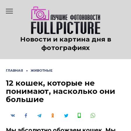
Перейти
к
содержанию
Новости и картина дня в
фотографиях
ГЛАВНАЯ
»
ЖИВОТНЫЕ
12 кошек, которые не
понимают, насколько они
большие
Мы абсолютно обожаем кошек. Мы