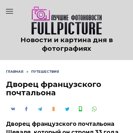
Перейти
к
содержанию
Новости и картина дня в
фотографиях
ГЛАВНАЯ
»
ПУТЕШЕСТВИЯ
Дворец французского
почтальона
Дворец французского почтальона
Шеваля, который он строил 33 года.