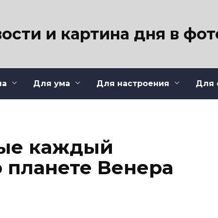
ости и картина дня в фо
ла
Для ума
Для настроения
Для 
рые каждый
о планете Венера