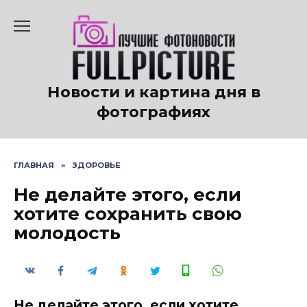
Перейти
к
содержанию
Новости и картина дня в
фотографиях
ГЛАВНАЯ
»
ЗДОРОВЬЕ
Не делайте этого, если
хотите сохранить свою
молодость
Не делайте этого, если хотите