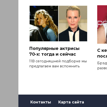
Популярные актрисы
С к
70-х: тогда и сейчас
пос
11В сегодняшней подборке мы
Брэд
предлагаем вам вспомнить
разво
Контакты
Карта сайта