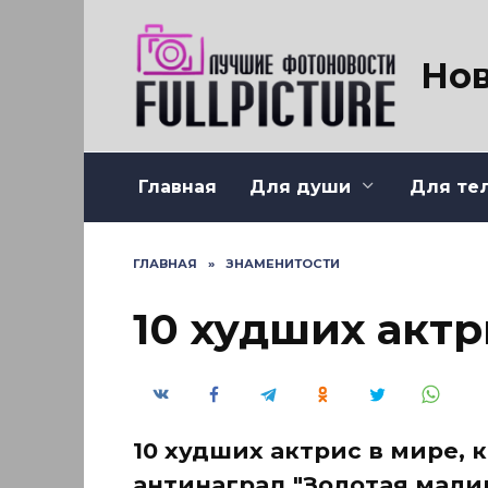
Перейти
к
содержанию
Нов
Главная
Для души
Для те
ГЛАВНАЯ
»
ЗНАМЕНИТОСТИ
10 худших актр
10 худших актрис в мире,
антинаград "Золотая малин