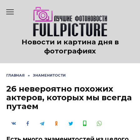
Перейти
к
содержанию
Новости и картина дня в
фотографиях
ГЛАВНАЯ
»
ЗНАМЕНИТОСТИ
26 невероятно похожих
актеров, которых мы всегда
путаем
Есть много знаменитостей из целого