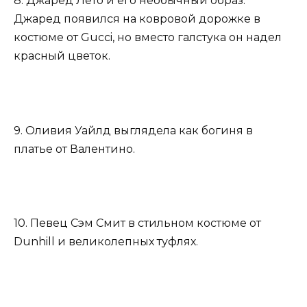
8. Джаред Лето и его необычный образ.
Джаред появился на ковровой дорожке в
костюме от Gucci, но вместо галстука он надел
красный цветок.
9. Оливия Уайлд выглядела как богиня в
платье от Валентино.
10. Певец Сэм Смит в стильном костюме от
Dunhill и великолепных туфлях.