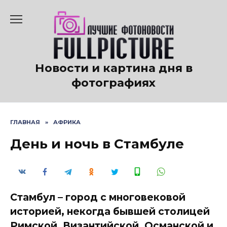
Перейти
к
содержанию
Новости и картина дня в
фотографиях
ГЛАВНАЯ
»
АФРИКА
День и ночь в Стамбуле
Стамбул – город с многовековой
историей, некогда бывшей столицей
Римской, Византийской, Османской и