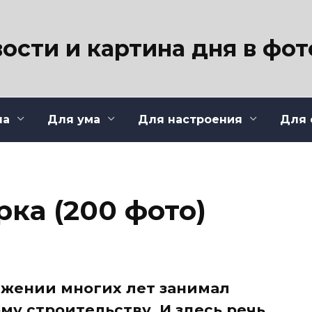
ости и картина дня в фо
ла
Для ума
Для настроения
Для 
ка (200 фото)
яжении многих лет занимал
му строительству. И здесь речь