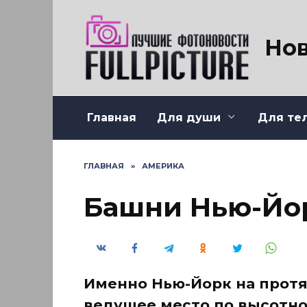
Перейти
к
содержанию
Нов
Главная
Для души
Для те
ГЛАВНАЯ
»
АМЕРИКА
Башни Нью-Йор
Именно Нью-Йорк на прот
ведущее место по высотно