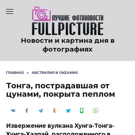
Перейти
к
содержанию
Новости и картина дня в
фотографиях
ГЛАВНАЯ
»
АВСТРАЛИЯ И ОКЕАНИЯ
Тонга, пострадавшая от
цунами, покрыта пеплом
Извержение вулкана Хунга-Тонга-
Хунга-Хаапай, расположенного в