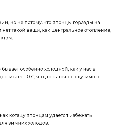
нии, но не потому, что японцы горазды на
и нет такой вещи, как центральное отопление,
актом.
е бывает особенно холодной, как у нас в
остигать -10 С, что достаточно ощутимо в
 как котацу японцам удается избежать
для зимних холодов.