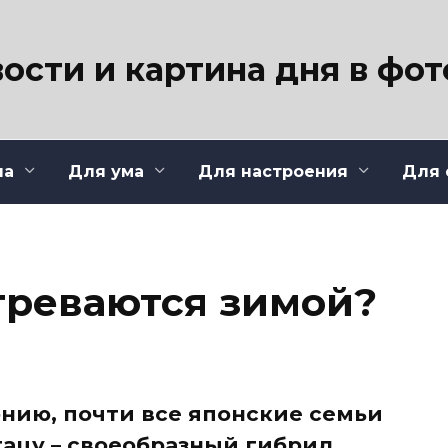
ости и картина дня в фо
ла
Для ума
Для настроения
Для 
греваются зимой?
онию, почти все японские семьи
тацу – своеобразный гибрид