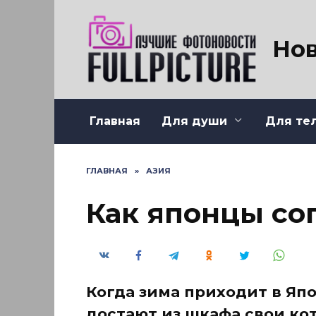
Перейти
к
содержанию
Нов
Главная
Для души
Для те
ГЛАВНАЯ
»
АЗИЯ
Как японцы со
Когда зима приходит в Яп
достают из шкафа свои ко