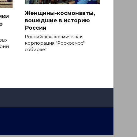
Женщины-космонавты,
ики
вошедшие в историю
ю
России
Российская космическая
вых
корпорация "Роскосмос"
ерии
собирает