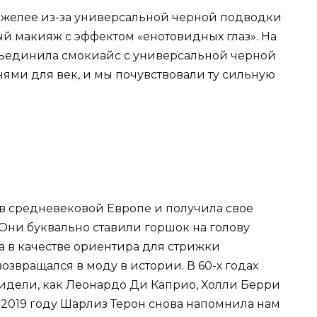
тяжелее из-за универсальной черной подводки
ый макияж с эффектом «енотовидных глаз». На
бъединила смокиайс с универсальной черной
ями для век, и мы почувствовали ту сильную
в средневековой Европе и получила свое
 Они буквально ставили горшок на голову
а в качестве ориентира для стрижки
возвращался в моду в истории. В 60-х годах
 видели, как Леонардо Ди Каприо, Холли Берри
в 2019 году Шарлиз Терон снова напомнила нам