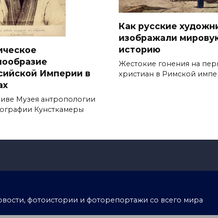
Как русские художн
изображали мирову
историю
ическое
нообразие
Жестокие гонения на пер
сийской Империи в
христиан в Римской имп
ах
хиве Музея антропологии
нографии Кунсткамеры
тоновости, фотоистории и фоторепортажи со всего мира