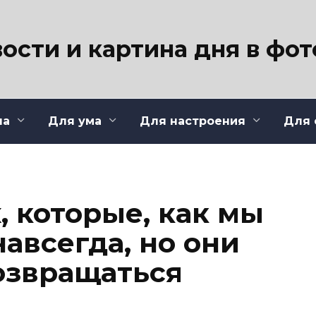
ости и картина дня в фо
ла
Для ума
Для настроения
Для 
х, которые, как мы
авсегда, но они
озвращаться