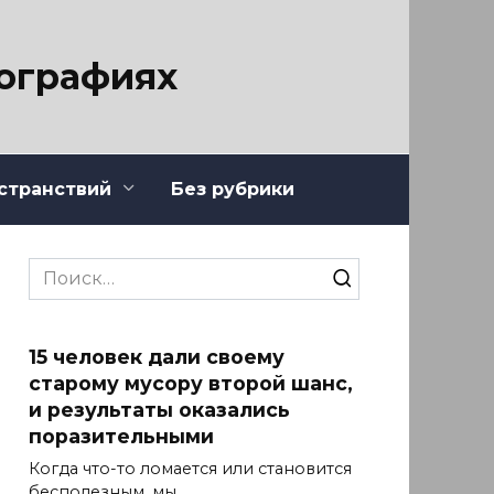
тографиях
странствий
Без рубрики
Search
for:
15 человек дали своему
старому мусору второй шанс,
и результаты оказались
поразительными
Когда что-то ломается или становится
бесполезным, мы