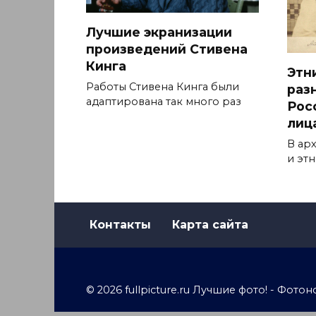
Лучшие экранизации
произведений Стивена
Кинга
Этн
Работы Стивена Кинга были
раз
адаптирована так много раз
Рос
лиц
В ар
и эт
Контакты
Карта сайта
© 2026 fullpicture.ru Лучшие фото! - Фо