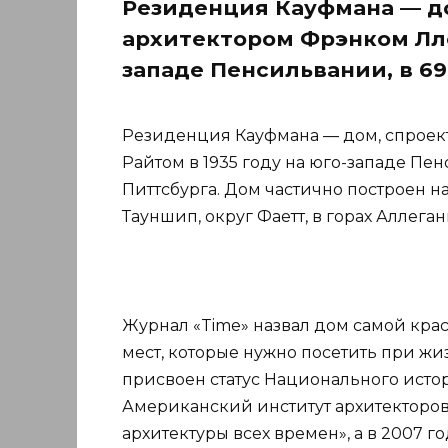
Резиденция Кауфмана — д
архитектором Фрэнком Лло
западе Пенсильвании, в 69
Резиденция Кауфмана — дом, спрое
Райтом в 1935 году на юго-западе Пен
Питтсбурга. Дом частично построен 
Тауншип, округ Фаетт, в горах Аллеган
Журнал «Time» назвал дом самой крас
мест, которые нужно посетить при жиз
присвоен статус Национального истор
Американский институт архитекторо
архитектуры всех времен», а в 2007 г