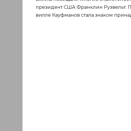
президент США Франклин Рузвельт. По
вилле Кауфманов стала знаком прина