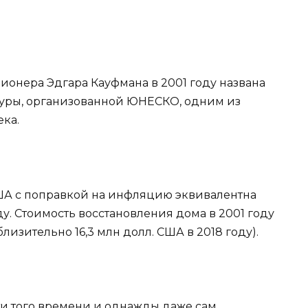
ионера Эдгара Кауфмана в 2001 году названа
уры, организованной ЮНЕСКО, одним из
ека.
ША с поправкой на инфляцию эквивалентна
ду. Стоимость восстановления дома в 2001 году
близительно 16,3 млн долл. США в 2018 году).
и того времени и однажды даже сам