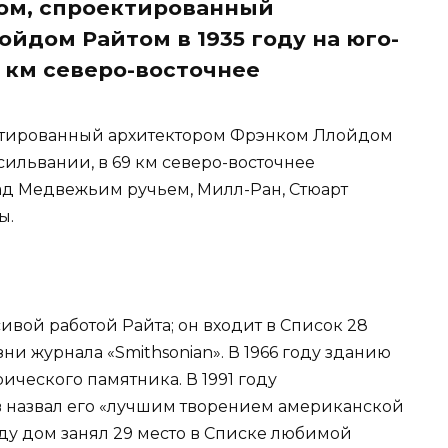
ом, спроектированный
йдом Райтом в 1935 году на юго-
 км северо-восточнее
ктированный архитектором Фрэнком Ллойдом
сильвании, в 69 км северо-восточнее
над Медвежьим ручьем, Милл-Ран, Стюарт
ы.
ивой работой Райта; он входит в Список 28
ни журнала «Smithsonian». В 1966 году зданию
ического памятника. В 1991 году
в назвал его «лучшим творением американской
оду дом занял 29 место в Списке любимой