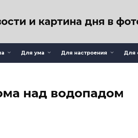
ости и картина дня в фо
ла
Для ума
Для настроения
Для 
ома над водопадом