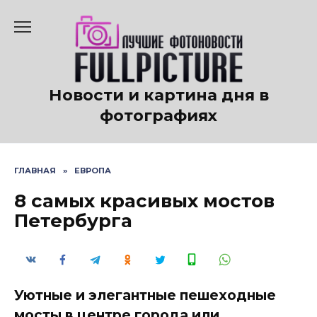
Перейти
к
содержанию
Новости и картина дня в
фотографиях
ГЛАВНАЯ
»
ЕВРОПА
8 самых красивых мостов
Петербурга
Уютные и элегантные пешеходные
мосты в центре города или