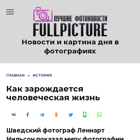
Перейти
к
содержанию
Новости и картина дня в
фотографиях
ГЛАВНАЯ
»
ИСТОРИЯ
Как зарождается
человеческая жизнь
Шведский фотограф Леннарт
Нильсон показал миру фотографии