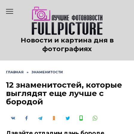
Перейти
к
содержанию
Новости и картина дня в
фотографиях
ГЛАВНАЯ
»
ЗНАМЕНИТОСТИ
12 знаменитостей, которые
выглядят еще лучше с
бородой
Давайте отдадим дань бороде,