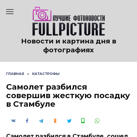
Перейти
к
содержанию
Новости и картина дня в
фотографиях
ГЛАВНАЯ
»
КАТАСТРОФЫ
Самолет разбился
совершив жесткую посадку
в Стамбуле
Самолет разбился в Стамбуле, сошел