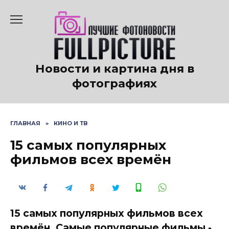
Перейти
к
содержанию
Новости и картина дня в
фотографиях
ГЛАВНАЯ
»
КИНО И ТВ
15 самых популярных
фильмов всех времён
15 самых популярных фильмов всех
времён. Самые популярные фильмы -