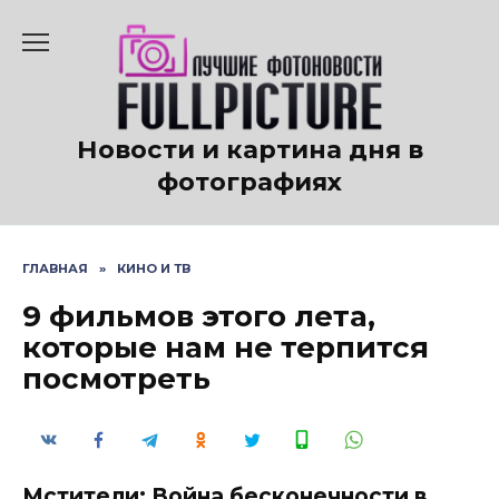
Перейти
к
содержанию
Новости и картина дня в
фотографиях
ГЛАВНАЯ
»
КИНО И ТВ
9 фильмов этого лета,
которые нам не терпится
посмотреть
Мстители: Война бесконечности в