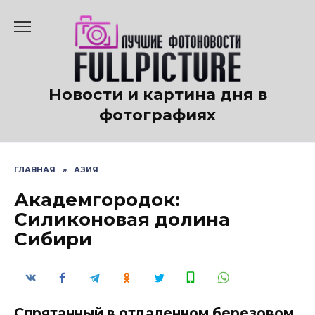
Перейти
к
содержанию
Новости и картина дня в
фотографиях
ГЛАВНАЯ
»
АЗИЯ
Академгородок:
Силиконовая долина
Сибири
Спрятанный в отдаленном березовом