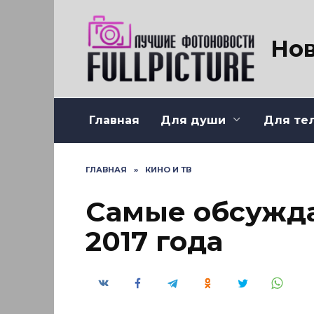
Перейти
к
содержанию
Нов
Главная
Для души
Для те
ГЛАВНАЯ
»
КИНО И ТВ
Самые обсужд
2017 года