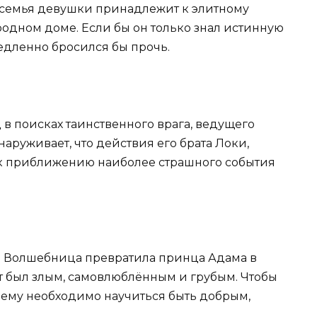
 семья девушки принадлежит к элитному
родном доме. Если бы он только знал истинную
едленно бросился бы прочь.
д в поисках таинственного врага, ведущего
наруживает, что действия его брата Локи,
 к приближению наиболее страшного события
я Волшебница превратила принца Адама в
тот был злым, самовлюблённым и грубым. Чтобы
а, ему необходимо научиться быть добрым,