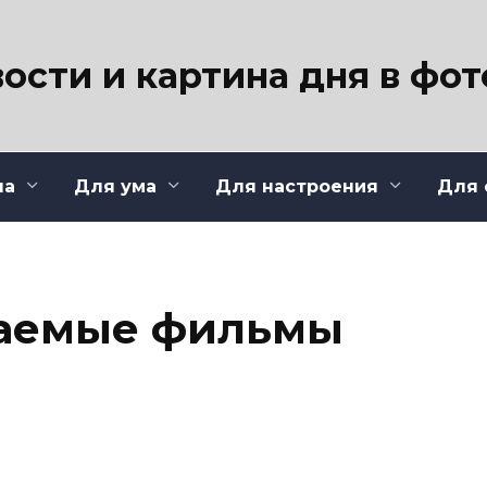
ости и картина дня в фо
ла
Для ума
Для настроения
Для 
аемые фильмы