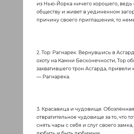
из Нью-Йорка ничего хорошего, ведь
обществу и живет в уединенном заго
причину своего приглашения, то нем
2. Тор: Рагнарек. Вернувшись в Асгар
охоту на Камни Бесконечности, Тор об
захватившего трон Асгарда, привели
— Рагнарёка.
3. Красавица и чудовище. Обозлённа
отвратительное чудовище за то, что 
снять чары с себя и слуг своего замк
любить и быть любимым.