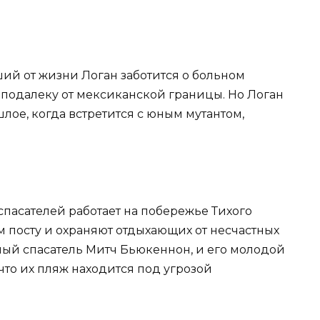
ший от жизни Логан заботится о больном
еподалеку от мексиканской границы. Но Логан
лое, когда встретится с юным мутантом,
спасателей работает на побережье Тихого
ем посту и охраняют отдыхающих от несчастных
тный спасатель Митч Бьюкеннон, и его молодой
что их пляж находится под угрозой