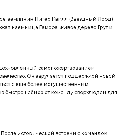
сборе: землянин Питер Квилл (Звездный Лорд),
жая наемница Гамора, живое дерево Грут и
 вдохновленный самопожертвованием
ловечество. Он заручается поддержкой новой
ться с еще более могущественным
а быстро набирают команду сверхлюдей для
. После исторической встречи с командой