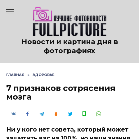
Перейти
к
содержанию
Новости и картина дня в
фотографиях
ГЛАВНАЯ
»
ЗДОРОВЬЕ
7 признаков сотрясения
мозга
Ни у кого нет совета, который может
защитить вас на 100%, но наши знания