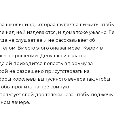
я школьница, которая пытается выжить, чтобы
е над ней издеваются, и дома тоже ужасно. Ее
гда не слушает ее и не рассказывает об
телом. Вместо этого она запирает Кэрри в
лась о прощении. Девушка из класса
да ей приходится попасть в тюрьму за
орой не разрешено присутствовать на
оры королевы выпускного вечера так, чтобы
чтобы пролить на нее свиную
пользует свой дар телекинеза, чтобы поджечь
кном вечере.