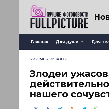
Перейти
к
содержанию
Нов
Главная
Для души
Для те
ГЛАВНАЯ
»
КИНО И ТВ
Злодеи ужасов
действительно
нашего сочувс