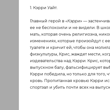
1. Кэрри Уайт.
Главный герой в «
Кэрри»
— застенчива
ее не беспокоили и не видели. В школ
мать, которая очень религиозна, нико
изменениях, которые произойдут с ее 
туалете и кричит ей, чтобы она моли
физкультуры, Крис, жаждет мести, ког
издевательства над Кэрри. Крис, кот
выпускном балу, фальсифицирует выб
Кэрри победила, но только для того, 
кровь. Пропитанная кровью Кэрри ис
спортзал и убить почти всех на выпус