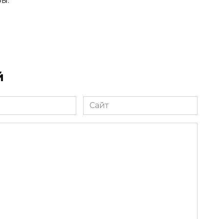
бы.
й
Сайт