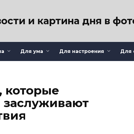
ости и картина дня в фо
ла
Для ума
Для настроения
Для 
, которые
 заслуживают
твия