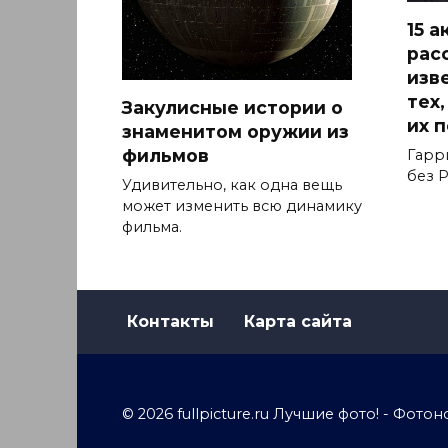
15 
рас
изв
тех
Закулисные истории о
их 
знаменитом оружии из
фильмов
Гарр
без Р
Удивительно, как одна вещь
может изменить всю динамику
фильма.
Контакты
Карта сайта
© 2026 fullpicture.ru Лучшие фото! - Фо