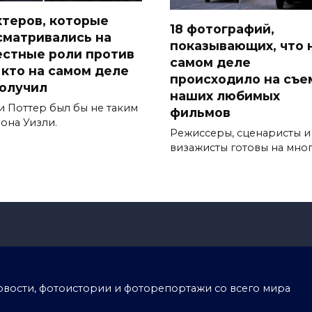
актеров, которые
18 фотографий,
сматривались на
показывающих, что 
естные роли против
самом деле
, кто на самом деле
происходило на съе
получил
наших любимых
и Поттер был бы не таким
фильмов
она Уизли.
Режиссеры, сценаристы и
визажисты готовы на мно
тоновости, фотоистории и фоторепортажи со всего мира