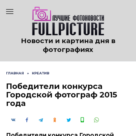
Перейти
к
содержанию
Новости и картина дня в
фотографиях
ГЛАВНАЯ
»
КРЕАТИВ
Победители конкурса
Городской фотограф 2015
года
Победители конкурса Городской