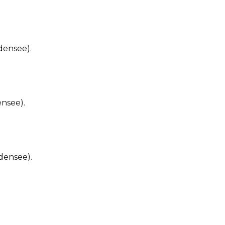
ensee).
nsee).
densee).