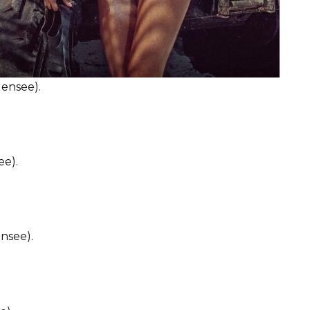
ensee).
e).
nsee).