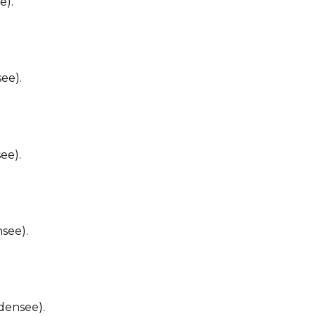
e).
ee).
ee).
see).
densee).