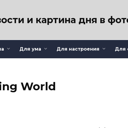
ости и картина дня в фо
ла
Для ума
Для настроения
Для 
ing World