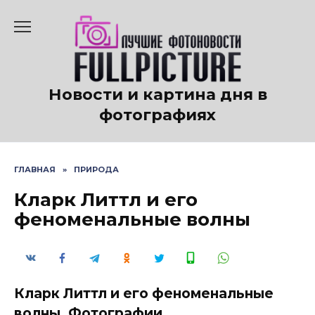
Перейти
к
содержанию
Новости и картина дня в
фотографиях
ГЛАВНАЯ
»
ПРИРОДА
Кларк Литтл и его
феноменальные волны
Кларк Литтл и его феноменальные
волны. Фотографии.