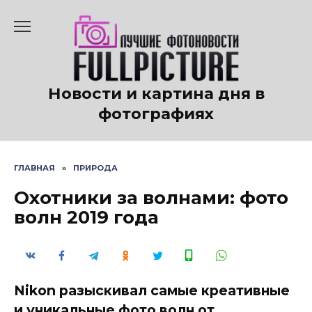
Перейти
к
содержанию
Новости и картина дня в
фотографиях
ГЛАВНАЯ
»
ПРИРОДА
Охотники за волнами: фото
волн 2019 года
Nikon разыскивал самые креативные
и уникальные фото волн от