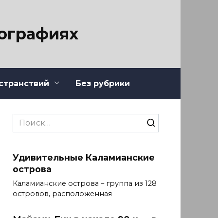
тографиях
странствий
Без рубрики
Search
for:
Удивительные Каламианские
острова
Каламианские острова – группа из 128
островов, расположенная