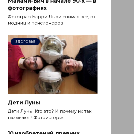
Майами-Бич в начале 90-х — в
фотографиях
Фотограф Барри Льюи снимал все, от
модниц и пенсионеров
ЗДОРОВЬЕ
Дети Луны
Дети Луны. Кто это? И почему их так
называют? Фотоистория.
10 изобретений древних