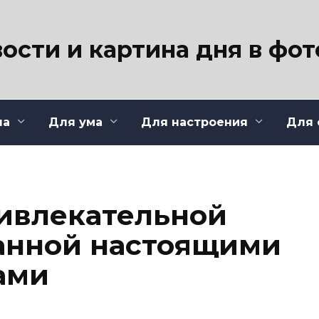
ости и картина дня в фо
ла
Для ума
Для настроения
Для 
ивлекательной
анной настоящими
ами