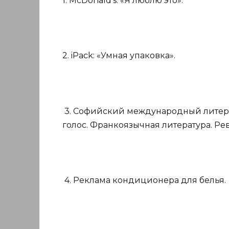
1. McDonald’s: «Я люблю это».
2. iPack: «Умная упаковка».
3. Софийский международный литера
голос. Франкоязычная литература. Ре
4. Реклама кондиционера для белья.