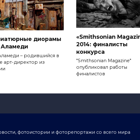
«Smithsonian Magazi
иатюрные диорамы
2014: финалисты
 Аламеди
конкурса
Аламеди – родившийся в
"Smithsonian Magazine"
е арт-директор из
опубликовал работы
ии
финалистов
тоновости, фотоистории и фоторепортажи со всего мира