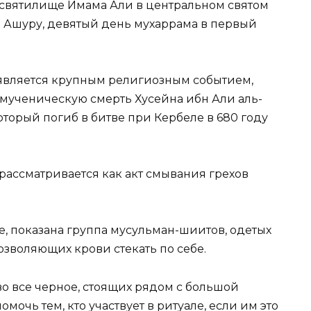
святилище Имама Али в центральном святом
ь Ашуру, девятый день мухаррама в первый
является крупным религиозным событием,
мученическую смерть Хусейна ибн Али аль-
оторый погиб в битве при Кербеле в 680 году
рассматривается как акт смывания грехов
, показана группа мусульман-шиитов, одетых
зволяющих крови стекать по себе.
о все черное, стоящих рядом с большой
мочь тем, кто участвует в ритуале, если им это