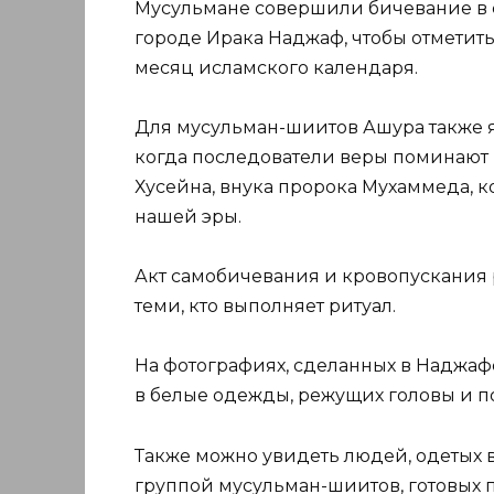
Мусульмане совершили бичевание в 
городе Ирака Наджаф, чтобы отметит
месяц исламского календаря.
Для мусульман-шиитов Ашура также 
когда последователи веры поминают 
Хусейна, внука пророка Мухаммеда, к
нашей эры.
Акт самобичевания и кровопускания 
теми, кто выполняет ритуал.
На фотографиях, сделанных в Наджафе
в белые одежды, режущих головы и по
Также можно увидеть людей, одетых в
группой мусульман-шиитов, готовых по