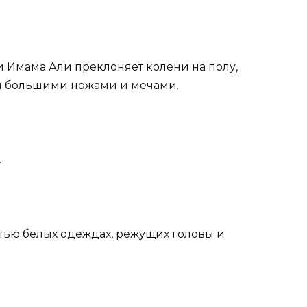
и Имама Али преклоняет колени на полу,
пы большими ножами и мечами.
.
стью белых одеждах, режущих головы и