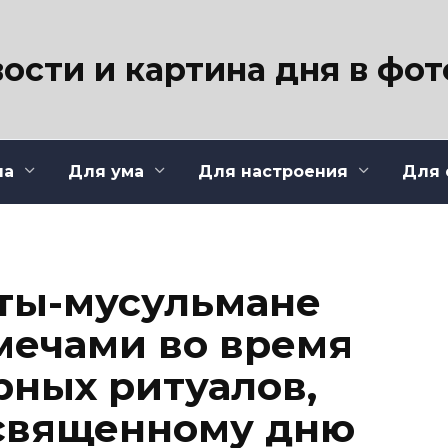
ости и картина дня в фо
ла
Для ума
Для настроения
Для 
ы-мусульмане
мечами во время
рных ритуалов,
священному дню