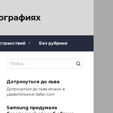
тографиях
странствий
Без рубрики
Search
for:
Дотронуться до льва
Дотронуться до льва можно в
удивительном Safari Lion
Samsung придумала