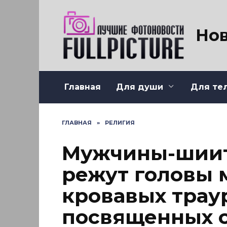
Перейти
к
содержанию
Нов
Главная
Для души
Для те
ГЛАВНАЯ
»
РЕЛИГИЯ
Мужчины-шиит
режут головы 
кровавых трау
посвященных 