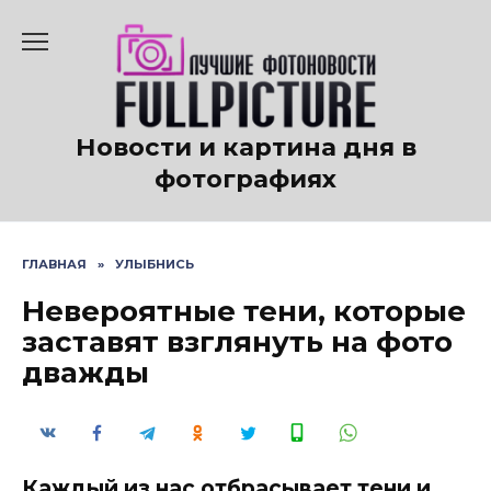
Перейти
к
содержанию
Новости и картина дня в
фотографиях
ГЛАВНАЯ
»
УЛЫБНИСЬ
Невероятные тени, которые
заставят взглянуть на фото
дважды
Каждый из нас отбрасывает тени и