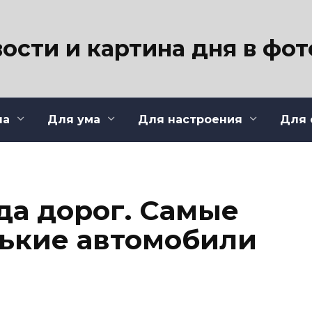
ости и картина дня в фо
ла
Для ума
Для настроения
Для 
да дорог. Самые
ькие автомобили