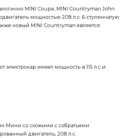
налогично MINI Coupe, MINI Countryman John
одвигатель мощностью 208 л.с. 6-ступенчатую
 Также новый MINI Countryman является
Этот электрокар имеет мощность в 115 л.с и
один Мини со схожими с собратьями
рованный двигатель, 208 л.с.