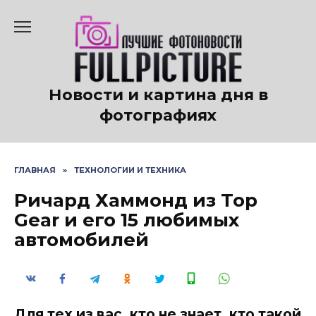
Перейти
к
содержанию
Новости и картина дня в
фотографиях
ГЛАВНАЯ
»
ТЕХНОЛОГИИ И ТЕХНИКА
Ричард Хаммонд из Top
Gear и его 15 любимых
автомобилей
Для тех из вас, кто не знает, кто такой