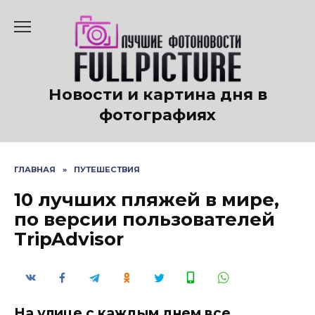
Перейти
к
содержанию
Новости и картина дня в
фотографиях
ГЛАВНАЯ
»
ПУТЕШЕСТВИЯ
10 лучших пляжей в мире,
по версии пользователей
TripAdvisor
На улице с каждым днем все