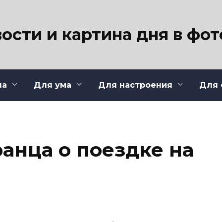
ости и картина дня в фо
ла
Для ума
Для настроения
Для 
анца о поездке на