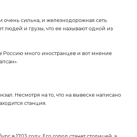
и очень сильна, и железнодорожная сеть
т людей и грузы, что ее называют одной из
в Россию много иностранцев и вот мнение
апсан».
кзал. Несмотря на то, что на вывеске написано
находится станция.
рг в 1703 году. Его город станет столицей, а