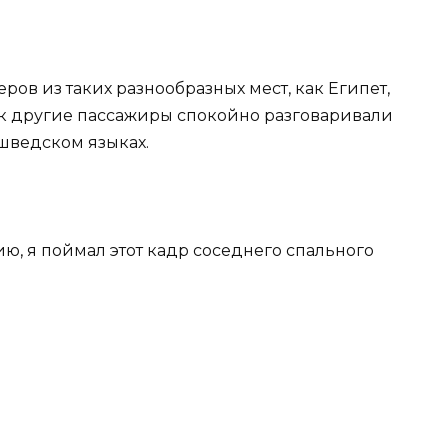
еров из таких разнообразных мест, как Египет,
к другие пассажиры спокойно разговаривали
шведском языках.
ию, я поймал этот кадр соседнего спального