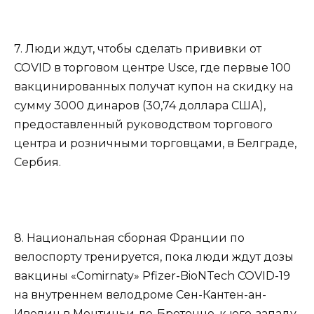
7. Люди ждут, чтобы сделать прививки от
COVID в торговом центре Usce, где первые 100
вакцинированных получат купон на скидку на
сумму 3000 динаров (30,74 доллара США),
предоставленный руководством торгового
центра и розничными торговцами, в Белграде,
Сербия.
8. Национальная сборная Франции по
велоспорту тренируется, пока люди ждут дозы
вакцины «Comirnaty» Pfizer-BioNTech COVID-19
на внутреннем велодроме Сен-Кантен-ан-
Ивелин в Монтиньи-ле-Бретонне, к юго-западу