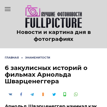
Перейти
к
содержанию
Новости и картина дня в
фотографиях
ГЛАВНАЯ
»
ЗНАМЕНИТОСТИ
6 закулисных историй о
фильмах Арнольда
Шварценеггера
Арнольд Шварценеггер начинал как