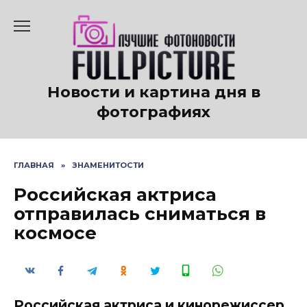
Перейти
к
содержанию
Новости и картина дня в
фотографиях
ГЛАВНАЯ
»
ЗНАМЕНИТОСТИ
Российская актриса
отправилась сниматься в
космосе
Российская актриса и кинорежиссер